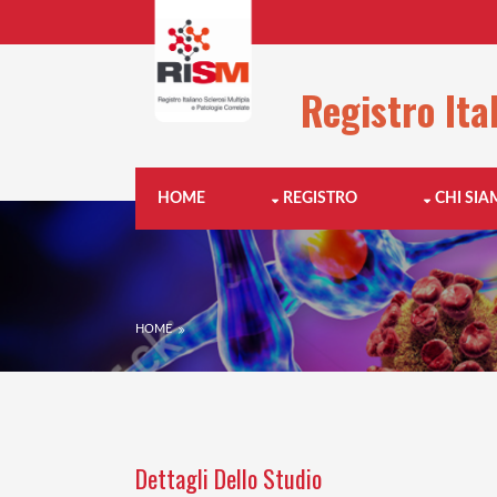
Registro Ita
HOME
REGISTRO
CHI SI
HOME
Dettagli Dello Studio