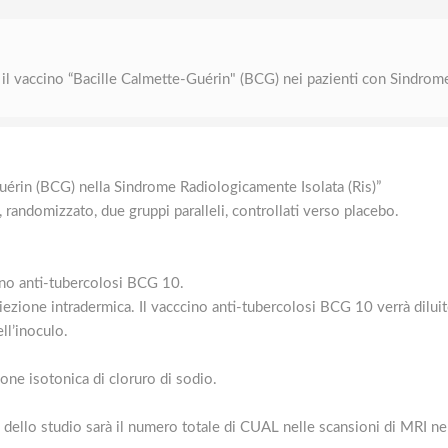
 il vaccino “Bacille Calmette-Guérin" (BCG) nei pazienti con Sindrom
uérin (BCG) nella Sindrome Radiologicamente Isolata (Ris)”
randomizzato, due gruppi paralleli, controllati verso placebo.
ino anti-tubercolosi BCG 10.
ezione intradermica. Il vacccino anti-tubercolosi BCG 10 verrà diluit
ll’inoculo.
ione isotonica di cloruro di sodio.
o dello studio sarà il numero totale di CUAL nelle scansioni di MRI nel