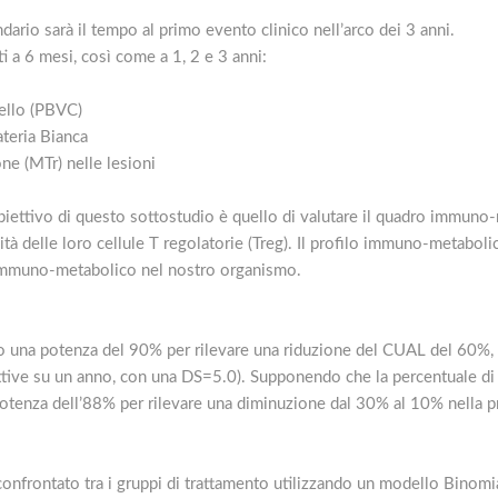
dario sarà il tempo al primo evento clinico nell’arco dei 3 anni.
i a 6 mesi, così come a 1, 2 e 3 anni:
vello (PBVC)
ateria Bianca
ne (MTr) nelle lesioni
iettivo di questo sottostudio è quello di valutare il quadro immuno
vità delle loro cellule T regolatorie (Treg). Il profilo immuno-metabo
lo immuno-metabolico nel nostro organismo.
o una potenza del 90% per rilevare una riduzione del CUAL del 60%, a 
ive su un anno, con una DS=5.0). Supponendo che la percentuale di s
potenza dell’88% per rilevare una diminuzione dal 30% al 10% nella pr
onfrontato tra i gruppi di trattamento utilizzando un modello Binomi