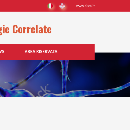
www.aism.it
gie Correlate
WS
AREA RISERVATA