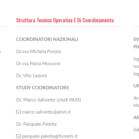
Struttura Tecnico Operativa E Di Coordinamento
COORDINATORI NAZIONALI
SV
P
Dr.ssa Michela Ponzio
e
In
Dr.ssa Paola Mosconi
Iv
In
Dr. Vito Lepore
UF
STUDY COORDINATORS
Av
Dr. Marco Salivetto (studi PASS)
Ma
marco.salivetto@aism.it
A
Dr. Pasquale Paletta
Sa
pasquale.paletta@fismets.it