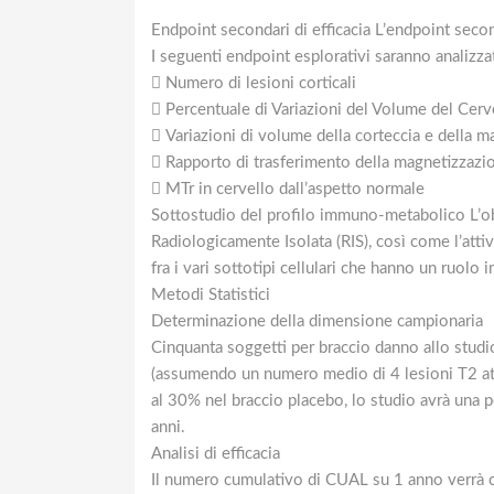
Endpoint secondari di efficacia L’endpoint secon
I seguenti endpoint esplorativi saranno analizzat
 Numero di lesioni corticali
 Percentuale di Variazioni del Volume del Cer
 Variazioni di volume della corteccia e della m
 Rapporto di trasferimento della magnetizzazio
 MTr in cervello dall’aspetto normale
Sottostudio del profilo immuno-metabolico L’ob
Radiologicamente Isolata (RIS), così come l’atti
fra i vari sottotipi cellulari che hanno un ruo
Metodi Statistici
Determinazione della dimensione campionaria
Cinquanta soggetti per braccio danno allo studi
(assumendo un numero medio di 4 lesioni T2 att
al 30% nel braccio placebo, lo studio avrà una 
anni.
Analisi di efficacia
Il numero cumulativo di CUAL su 1 anno verrà c