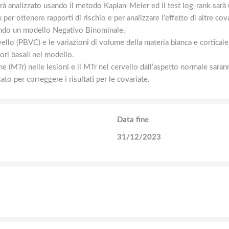
arà analizzato usando il metodo Kaplan-Meier ed il test log-rank sarà 
per ottenere rapporti di rischio e per analizzare l’effetto di altre cova
usando un modello Negativo Binominale.
vello (PBVC) e le variazioni di volume della materia bianca e cortic
ri basali nel modello.
e (MTr) nelle lesioni e il MTr nel cervello dall’aspetto normale sarann
to per correggere i risultati per le covariate.
Data fine
31/12/2023