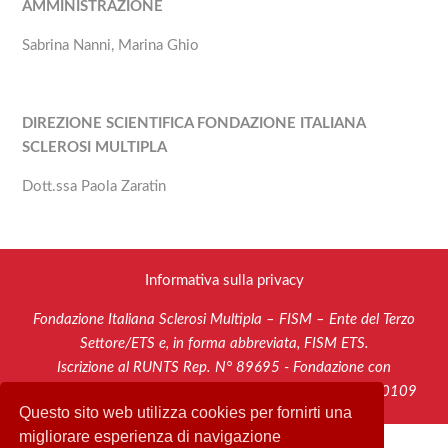
AMMINISTRAZIONE
Sabrina Nanni, Marina Ghio
DIREZIONE SCIENTIFICA FONDAZIONE ITALIANA
SCLEROSI MULTIPLA
Dott.ssa Paola Zaratin
Informativa sulla privacy
Fondazione Italiana Sclerosi Multipla – FISM – Ente del Terzo
Settore/ETS e, in forma abbreviata, FISM ETS.
Iscrizione al RUNTS Rep. N° 89695 - Fondazione con
Riconoscimento di Personalità Giuridica - C.F. 95051730109
Questo sito web utilizza cookies per fornirti una
migliorare esperienza di navigazione