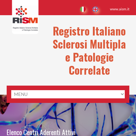
www.aism.it
Registro Italiano
Sclerosi Multipla
e Patologie
Correlate
Elenco Centri Aderenti Attivi